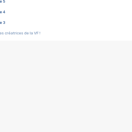
e 5
e 4
e 3
s créatrices de la VF !
e 2
e 1
e Mektoub My Love arrive enfin ! Rencontre avec Shaïn Boumedine et Sal
i : après Toni en famille
elle réalise le bouleversant Dites lui que je l'aime
ais ! Rencontre autour de Vie privée de Rebecca Zlotowski
 de Marguerite, Grave... Rencontre avec Ella Rumpf
 Les Rêveurs, un film intime sur la santé mentale
a avec un film sur le mouvement des Gilets jaunes