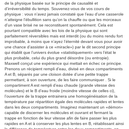
de la physique basée sur le principe de causalité et
d’irréversibilité du temps. Souvenez-vous de vos cours de
physique : vous n’avez jamais constaté que l’eau d’une casserole
n’atteigne l’ébullition sans qu’on la chauffe ou que les morceaux
d’un vase brisé ne se reconstituent spontanément. Cela est
pourtant compatible avec les lois de la physique qui sont
parfaitement réversibles mais est interdit (ou du moins rendu fort
improbable, à moins que n’ayez l’éternité devant vous pour avoir
une chance d’assister à ce «miracle») par le dit second principe
qui établit que l’univers évolue «statistiquement» vers l’état le
plus probable, celui du plus grand désordre (ou entropie).
Maxwell conçut une expérience qui mettait en échec ce principe.
Prenons un récipient rempli d’eau, divisé en deux compartiments
A et B, séparés par une cloison dotée d’une petite trappe
permettant, à son ouverture, de les faire communiquer . Si le
compartiment A est rempli d’eau chaude (grande vitesse des
molécules) et le B d’eau froide (moindre vitesse de celles ci),
l’ouverture de la trappe entrainera une homogénéisation de la
température par répartition égale des molécules rapides et lentes
dans les deux compartiments. Imaginez maintenant un «démon»
capable de discerner les molécules et ouvrant et fermant la
trappe en fonction de leur vitesse afin de faire passer les plus
rapides en A et à conserver les plus lentes en B, rétablissant ainsi