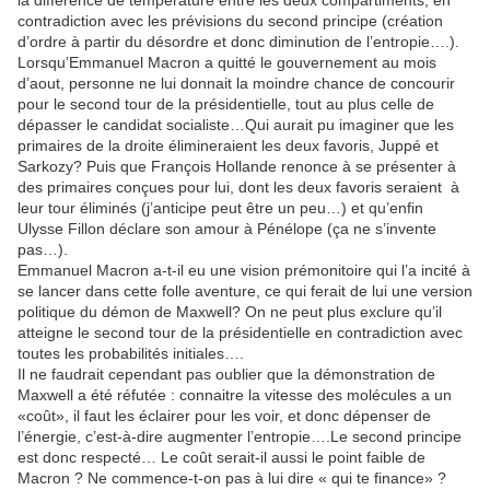
la différence de température entre les deux compartiments, en
contradiction avec les prévisions du second principe (création
d’ordre à partir du désordre et donc diminution de l’entropie….).
Lorsqu’Emmanuel Macron a quitté le gouvernement au mois
d’aout, personne ne lui donnait la moindre chance de concourir
pour le second tour de la présidentielle, tout au plus celle de
dépasser le candidat socialiste…Qui aurait pu imaginer que les
primaires de la droite élimineraient les deux favoris, Juppé et
Sarkozy? Puis que François Hollande renonce à se présenter à
des primaires conçues pour lui, dont les deux favoris seraient à
leur tour éliminés (j’anticipe peut être un peu…) et qu’enfin
Ulysse Fillon déclare son amour à Pénélope (ça ne s’invente
pas…).
Emmanuel Macron a-t-il eu une vision prémonitoire qui l’a incité à
se lancer dans cette folle aventure, ce qui ferait de lui une version
politique du démon de Maxwell? On ne peut plus exclure qu’il
atteigne le second tour de la présidentielle en contradiction avec
toutes les probabilités initiales….
Il ne faudrait cependant pas oublier que la démonstration de
Maxwell a été réfutée : connaitre la vitesse des molécules a un
«coût», il faut les éclairer pour les voir, et donc dépenser de
l’énergie, c’est-à-dire augmenter l’entropie….Le second principe
est donc respecté… Le coût serait-il aussi le point faible de
Macron ? Ne commence-t-on pas à lui dire « qui te finance» ?