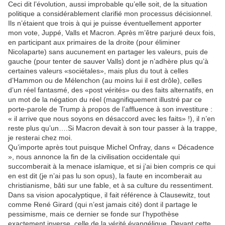
Ceci dit l’évolution, aussi improbable qu’elle soit, de la situation
politique a considérablement clarifié mon processus décisionnel.
Ils n’étaient que trois à qui je puisse éventuellement apporter
mon vote, Juppé, Valls et Macron. Après m’être parjuré deux fois,
en participant aux primaires de la droite (pour éliminer
Nicolaparte) sans aucunement en partager les valeurs, puis de
gauche (pour tenter de sauver Valls) dont je n’adhère plus qu’à
certaines valeurs «sociétales», mais plus du tout à celles
d’Hammon ou de Mélenchon (au moins lui il est drôle), celles
d’un réel fantasmé, des «post vérités» ou des faits alternatifs, en
un mot de la négation du réel (magnifiquement illustré par ce
porte-parole de Trump à propos de l’affluence à son investiture :
« il arrive que nous soyons en désaccord avec les faits» !), il n’en
reste plus qu’un….Si Macron devait à son tour passer à la trappe,
je resterai chez moi.
Qu’importe après tout puisque Michel Onfray, dans « Décadence
», nous annonce la fin de la civilisation occidentale qui
succomberait à la menace islamique, et si j’ai bien compris ce qui
en est dit (je n’ai pas lu son opus), la faute en incomberait au
christianisme, bâti sur une fable, et à sa culture du ressentiment.
Dans sa vision apocalyptique, il fait référence à Clausewitz, tout
comme René Girard (qui n’est jamais cité) dont il partage le
pessimisme, mais ce dernier se fonde sur l’hypothèse
exactement inverse, celle de la vérité évangélique. Devant cette