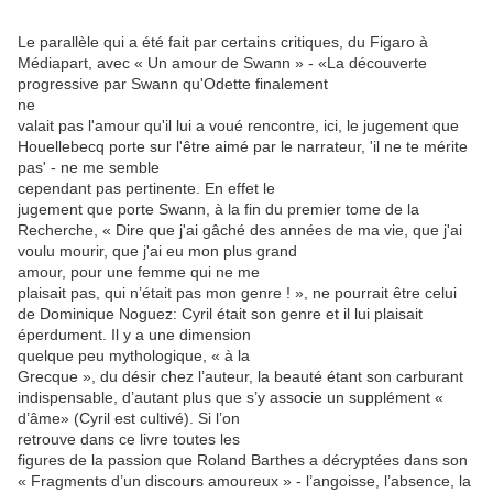
Le parallèle qui a été fait par certains critiques, du Figaro à
Médiapart, avec « Un amour de Swann » - «La découverte
progressive par Swann qu'Odette finalement
ne
valait pas l'amour qu'il lui a voué rencontre, ici, le jugement que
Houellebecq porte sur l'être aimé par le narrateur, 'il ne te mérite
pas' - ne me semble
cependant pas pertinente. En effet le
jugement que porte Swann, à la fin du premier tome de la
Recherche, « Dire que j'ai gâché des années de ma vie, que j'ai
voulu mourir, que j'ai eu mon plus grand
amour, pour une femme qui ne me
plaisait pas, qui n’était pas mon genre ! », ne pourrait être celui
de Dominique Noguez: Cyril était son genre et il lui plaisait
éperdument. Il y a une dimension
quelque peu mythologique, « à la
Grecque », du désir chez l’auteur, la beauté étant son carburant
indispensable, d’autant plus que s’y associe un supplément «
d’âme» (Cyril est cultivé). Si l’on
retrouve dans ce livre toutes les
figures de la passion que Roland Barthes a décryptées dans son
« Fragments d’un discours amoureux » - l’angoisse, l’absence, la