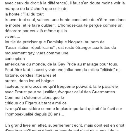
avec ceux du droit à la différence), il faut s'en doute moins voir la
marque de la lâcheté que celle de
la honte : "j'ai du tout
trouver tout seul, vaincre une honte constante de n'être pas dans
le moule, et le faire oublier". L'homosexualité perçue comme un
désordre par ceux là même qui la
vivent....
Inutile de préciser que Dominique Noguez, au nom de
"l'assimilation républicaine" , est resté étranger aux luttes du
mouvement gay, vues comme une
conception
américaine du monde, de la Gay Pride au mariage pour tous.
Peut-être faut-il aussi y voir une influence du milieu "élitiste" et
fortuné, cercles littéraires et
autres, dans lequel baigne
l'auteur, le microcosme qu'il fréquente pouvant, là le parallèle
avec Proust peut se justifier, évoquer celui des Guermantes.
Comment s'étonner alors que le
critique du Figaro ait tant aimé ce
livre qu'il considère comme le plus important qui ait été écrit sur
l'homosexualité depuis 20 ans...
Un grand livre en effet, superbement écrit, mais dont est en droit
d'espérer qu'il nous décrit un monde qui n'est plus, celui de la