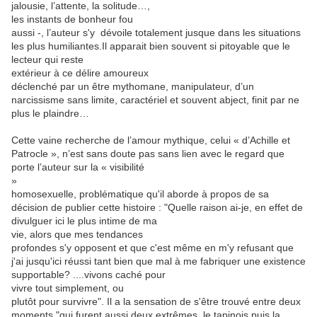
jalousie, l’attente, la solitude…,
les instants de bonheur fou
aussi -, l’auteur s'y dévoile totalement jusque dans les situations
les plus humiliantes.Il apparait bien souvent si pitoyable que le
lecteur qui reste
extérieur à ce délire amoureux
déclenché par un être mythomane, manipulateur, d’un
narcissisme sans limite, caractériel et souvent abject, finit par ne
plus le plaindre…
Cette vaine recherche de l’amour mythique, celui « d’Achille et
Patrocle », n’est sans doute pas sans lien avec le regard que
porte l’auteur sur la « visibilité
»
homosexuelle, problématique qu'il aborde à propos de sa
décision de publier cette histoire : "Quelle raison ai-je, en effet de
divulguer ici le plus intime de ma
vie, alors que mes tendances
profondes s'y opposent et que c'est même en m'y refusant que
j'ai jusqu'ici réussi tant bien que mal à me fabriquer une existence
supportable? ....vivons caché pour
vivre tout simplement, ou
plutôt pour survivre". Il a la sensation de s'être trouvé entre deux
moments "qui furent aussi deux extrêmes, le tapinois puis la