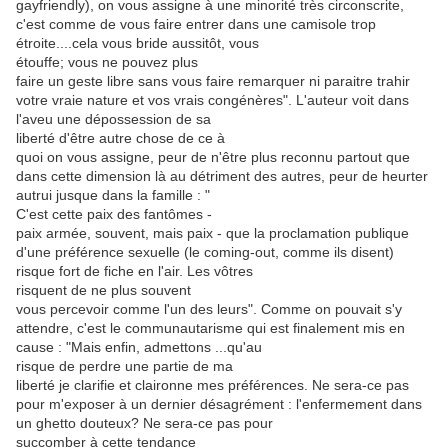
gayfriendly), on vous assigne à une minorité très circonscrite,
c'est comme de vous faire entrer dans une camisole trop
étroite....cela vous bride aussitôt, vous
étouffe; vous ne pouvez plus
faire un geste libre sans vous faire remarquer ni paraitre trahir
votre vraie nature et vos vrais congénères". L'auteur voit dans
l'aveu une dépossession de sa
liberté d'être autre chose de ce à
quoi on vous assigne, peur de n'être plus reconnu partout que
dans cette dimension là au détriment des autres, peur de heurter
autrui jusque dans la famille : "
C'est cette paix des fantômes -
paix armée, souvent, mais paix - que la proclamation publique
d'une préférence sexuelle (le coming-out, comme ils disent)
risque fort de fiche en l'air. Les vôtres
risquent de ne plus souvent
vous percevoir comme l'un des leurs". Comme on pouvait s'y
attendre, c'est le communautarisme qui est finalement mis en
cause : "Mais enfin, admettons ...qu'au
risque de perdre une partie de ma
liberté je clarifie et claironne mes préférences. Ne sera-ce pas
pour m'exposer à un dernier désagrément : l'enfermement dans
un ghetto douteux? Ne sera-ce pas pour
succomber à cette tendance