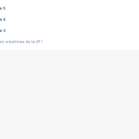
e 5
e 4
e 3
s créatrices de la VF !
e 2
e 1
e Mektoub My Love arrive enfin ! Rencontre avec Shaïn Boumedine et Sal
i : après Toni en famille
elle réalise le bouleversant Dites lui que je l'aime
ais ! Rencontre autour de Vie privée de Rebecca Zlotowski
 de Marguerite, Grave... Rencontre avec Ella Rumpf
 Les Rêveurs, un film intime sur la santé mentale