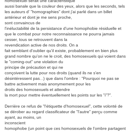
homosexuel serait une caractéristique
aussi banale que la couleur des yeux, alors que les seconds, tels
les auteurs d' "homographies" dont j'ai parlé dans un billet
antérieur et dont je me sens proche,
sont convaincus de
l'inéluctabilité de la persistance d'une homophobie résiduelle et
que le combat pour notre reconnaissance ne pourra jamais
cesser, tous se retrouvent dans la
revendication active de nos droits. On a
fait semblant d'oublier qu'il existe, probablement en bien plus
grand nombre qu'on ne le croit, des homosexuels qui voient dans
le "coming-out" une violation du
principe de précaution et qui ne
conçoivent la lutte pour nos droits (quand ils ne s'en
désintéressent pas...) que dans l'ombre : "Pourquoi ne pas se
battre activement mais anonymement pour les
droits des homosexuels et attendre
la mort pour mettre éventuellement les points sur les "i"?".
Derrière ce refus de "l'étiquette d'homosexuel", cette volonté de
se dérober au regard classificateur de "l'autre" perçu comme
ayant, au moins, un
inconscient
homophobe (un point que ces homosexuels de l'ombre partagent