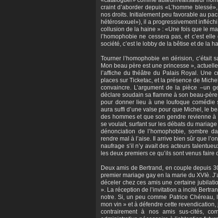
«cataloguer» comme auteur/réalisateur homo
craint d’aborder depuis «L’homme blessé», 
nos droits. Initialement peu favorable au pa
hétérosexuel»), il a progressivement infléchi
collusion de la haine » : «Une fois que le m
l’homophobie ne cessera pas, et c’est elle 
société, c’est le lobby de la bêtise et de la h
Tourner l’homophobie en dérision, c’était 
Mon beau père est une princesse », actuell
l’affiche du théâtre du Palais Royal. Une c
places sur Ticketac, et la présence de Miche
convaincre. L’argument de la pièce –un g
déclare soudain sa flamme à son beau-père,
pour donner lieu à une loufoque comédie so
aura suffi d’une valse pour que Michel, le 
des hommes et que son gendre revienne à la
se voulait, surfant sur les débats du mariage
dénonciation de l’homophobie, sombre dan
rendre mal à l’aise. Il arrive bien sûr que l’
naufrage s’il n’y avait des acteurs talentu
les deux premiers ce qu’ils sont venus faire 
Deux amis de Bertrand, en couple depuis 30
premier mariage gay en la marie du XVIè. J’a
déceler chez ces amis une certaine jubilati
». La réception de l’invitation a incité Bertr
notre. Si, un peu comme Patrice Chéreau, 
mon vin » et à défendre cette revendication,
contrairement à nos amis sus-cités, c