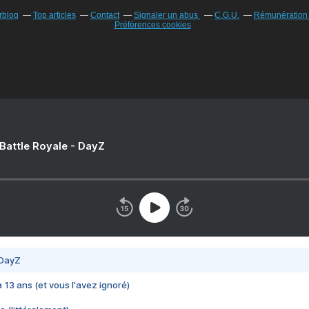
rblog
Top articles
Contact
Signaler un abus
C.G.U.
Rémunération e
Préférences cookies
 Battle Royale - DayZ
 DayZ
 a 13 ans (et vous l'avez ignoré)