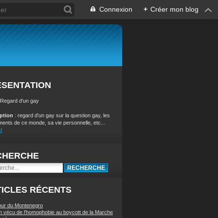
Connexion
+
Créer mon blog
ÉSENTATION
 Regard d'un gay
iption
: regard d'un gay sur la question gay, les
ents de ce monde, sa vie personnelle, etc...
t
CHERCHE
ICLES RÉCENTS
our du Montenegro
 vécu de l'homophobie au boycott de la Marche