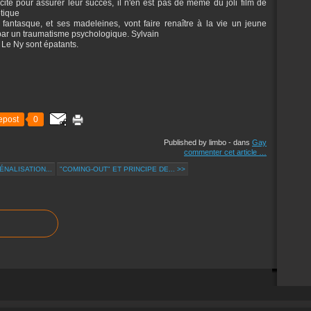
ité pour assurer leur succès, il n'en est pas de même du joli film de
étique
antasque, et ses madeleines, vont faire renaître à la vie un jeune
ar un traumatisme psychologique. Sylvain
e Le Ny sont épatants.
epost
0
Published by limbo
-
dans
Gay
commenter cet article
…
ÉNALISATION...
"COMING-OUT" ET PRINCIPE DE... >>