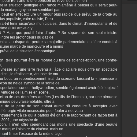
re, pour Bertrand, d’une pension de réversion. Je n’en
de la situation politique en France m’amène à penser qu’il serait peut-
té du mariage gay ne me semblant pas
e peut en effet exclure un retour plus rapide que prévu de la droite au
lus populiste, voire raciste, Dieu
a-t-il tenir jusqu’aux municipales, dans le climat d’impopularité et de
me (il lui arrive d’y
nd ? Mais que peut-il faire d’autre ? Se séparer de son seul ministre
teindre les profondeurs du gaz de
chiste au risque de perdre sa majorité parlementaire et d’être conduit à
 aucune marge de manœuvre et à moins
imprévu de la situation économique……….
n, telle pourrait être la morale du film de science-fiction, une contre-
o,
itesse sur une terre revenu à l’âge glaciaire nous offre un spectacle
ical, le réalisateur, virtuose de ma
u bout, un rebondissement final du scénario laissant la « jeunesse »
locon de neige symbolise la sortie de
spectateur, surtout hollywoodien, semble également avoir été l’objectif
 virtuose de la mise en scène,
iction de ces dernières années (Les fils de l’homme), par une pirouette
irique peu vraisemblable, offre à
le de la perte de son enfant aurait dû conduire à accepter avec
l’énergie vitale nécessaire pour fouler à nouveau
ontrairement à ce qui a parfois été dit en le rapprochant de façon tout à
 « 2001, une odyssée de
ction. Il n’en offre cependant pas moins une spectacle d’une beauté
lm marque l’histoire du cinéma, mais on
nant filmer l’espace de la même façon.