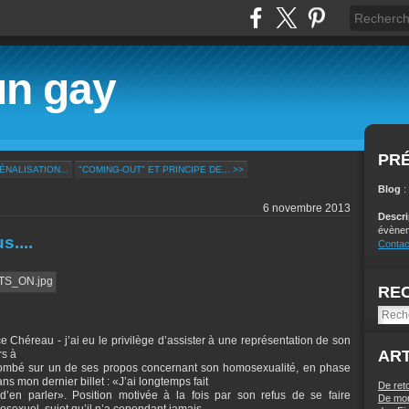
un gay
PR
ÉNALISATION...
"COMING-OUT" ET PRINCIPE DE... >>
Blog
:
6 novembre 2013
Descr
évènem
....
Contac
RE
e Chéreau - j’ai eu le privilège d’assister à une représentation de son
ART
rs à
 tombé sur un de ses propos concernant son homosexualité, en phase
s mon dernier billet : «J’ai longtemps fait
De ret
d’en parler». Position motivée à la fois par son refus de se faire
De mon