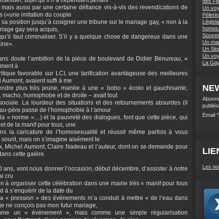
sexuel, sujet qu’il n’a cependant jamais
des Fi
mais aussi par une certaine défiance vis-à-vis des revendications de
Un voy
cs («une imitation du couple
Pèleri
 sa position jusqu’à cosigner une tribune sur le mariage gay, « non à la
Législa
homos
ariage gay sera acquis,
Souven
qu’il faut criminaliser. S’il y a quelque chose de dangereux dans une
Un mau
aine».
Un Sitg
Un voy
sans doute l’ambition de la pièce de boulevard de Didier Bénureau, «
La Gay 
ement à
ritique favorable sur LCI, une tarification avantageuse des meilleures
l Aumont, avaient suffi à me
NE
endre plus très jeune, mariée à une « bobo » écolo et gauchisante,
 macho, homophobe et de droite – avait tout
Abonne
ciale. La lourdeur des situations et des retournements absurdes (il
publiés
beau-père passe de l’homophobie à l’amour
Email
 « norme »…) et la pauvreté des dialogues, font que cette pièce, qui
 et de la manif pour tous, une
s la caricature de l’homosexualité et réussit même parfois à vous
on sourit, mais on s’imagine aisément le
eux, Michel Aumont, Claire Nadeau et l’auteur, dont on se demande pour
LIE
dans cette galère.
Les no
 ans, vont nous donner l’occasion, début décembre, d’assister à notre
i cru
on à organiser cette célébration dans une mairie très « manif pour tous
and à s’enquérir de la date du
la « pression » des événements m’a conduit à mettre « de l’eau dans
 je ne conçois pas mon futur mariage,
omme un « événement », mais comme une simple régularisation