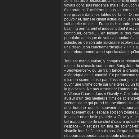
administrative nécessaire à l’obtention futu
voyais donc pas l’urgence mais l’évolution 
être prudent d’accélérer le pas, la pérenni
être gravée dans les tables de la loi. On n
pouvoir et, dans le climat actuel de plus en p
sait quelle droite…. François Hollande pourr
bashing permanent et indécent dont il est victi
contribuer, certes…), en faisant le dos ro
populaire au risque de voir sa popularité at
schiste, ou de son aile suicidaire écolo-gau
une dissolution cauchemardesque ? Il n’a
d’un retournement aussi spectaculaire qu’
Tout est manipulation, y compris la révolutio
utopie du cinéaste sud-coréen Bong Joon-h
«Snowpiercer», où un train lancé à grande v
allégorique de l’humanité. Ce pessimisme rad
mise en scène, n’ose pas l’assumer jusqu’a
ouvrir une ultime porte sur une terre où un f
la glaciation. Ne pas assombrir l’humeur du 
d’Alfonso Cuaron dans « Gravity ». Cet autre
auteur d’un des meilleurs films de science-f
scénaristique qui prend ici une dimension on
une héroïne que le souvenir insupportab
soulagement que l’espace soit son tombeau, 
le sol de notre belle planète. « Gravity », c
fait inappropriée de ce chef d’œuvre qu’est
l’espace», n’est pas un film de science-fi
visuelle inouïe. Je ne suis pas sûr que ce fi
ne pourra cependant sans doute plus mainte