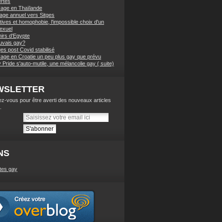
ertés
age en Thaïlande
nage annuel vers Sitges
tives et homophobie, l'impossible choix d'un
exuel
irs d'Egypte
vais gay?
es post Covid stabilisé
age en Croatie un peu plus gay que prévu
Pride s'auto-mutile, une mélancolie gay ( suite)
WSLETTER
z-vous pour être averti des nouveaux articles
.
NS
tes gay