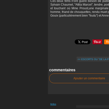
Ces deux films n'ont guère besoin de public
Sylvain Chaumet, "Attila Marcel", tendre, po
et touchant où Mme Proust,une marginale f
homme, friand de chouquettes, rendu muet p
Gouix (particulièrement bien "foutu") et Ann
R
<< ESCORTS OU "DE LA P
commentaires
Ajouter un commentaire
limbo