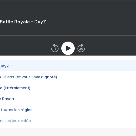
 Battle Royale - DayZ
 DayZ
 a 13 ans (et vous l'avez ignoré)
e (littéralement)
im Rayan
 toutes les règles
s les jeux vidéo
us choquant de Rockstar ? - Le scandale BULLY