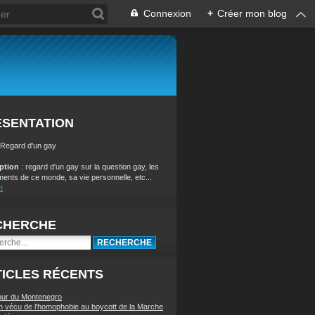
Connexion
+
Créer mon blog
ÉSENTATION
 Regard d'un gay
iption
: regard d'un gay sur la question gay, les
ents de ce monde, sa vie personnelle, etc...
t
CHERCHE
ICLES RÉCENTS
our du Montenegro
 vécu de l'homophobie au boycott de la Marche