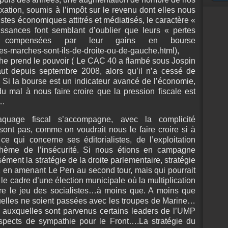
exation, soumis à l’impôt sur le revenu dont elles nous
istes économiques attitrés et médiatisés, le caractère «
ances font semblant d’oublier que leurs « pertes
e compensées par leur gains en bourse
les-marches-sont-ils-de-droite-ou-de-gauche.html),
e prend le pouvoir ( Le CAC 40 a flambé sous Jospin
aut depuis septembre 2008, alors qu’il n’a cessé de
 Si la bourse est un indicateur avancé de l’économie,
u mal à nous faire croire que la pression fiscale est
….
quage fiscal s’accompagne, avec la complicité
sont pas, comme on voudrait nous le faire croire si à
 qui concerne ses éditorialistes, de l’exploitation
 thème de l’insécurité. Si nous étions en campagne
ément la stratégie de la droite parlementaire, stratégie
2 en amenant Le Pen au second tour, mais qui pourrait
 le cadre d’une élection municipale où la multiplication
ire le jeu des socialistes…à moins que. A moins que
tuelles ne soient passées avec les troupes de Marine…
 auxquelles sont parvenus certains leaders de l’UMP
uspects de sympathie pour le Front….La stratégie du