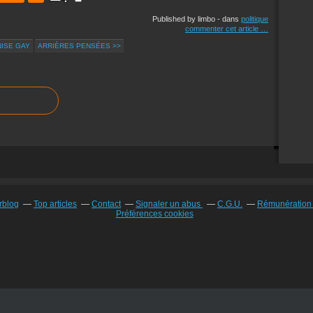
Published by limbo
-
dans
politique
commenter cet article
…
NISE GAY
ARRIÈRES PENSÉES >>
rblog
Top articles
Contact
Signaler un abus
C.G.U.
Rémunération e
Préférences cookies