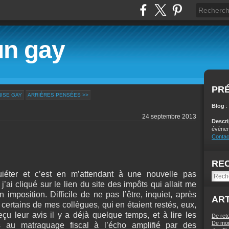
un gay
PR
NISE GAY
ARRIÈRES PENSÉES >>
Blog
:
24 septembre 2013
Descr
évènem
Contac
RE
quiéter et c’est en m’attendant à une nouvelle pas
j’ai cliqué sur le lien du site des impôts qui allait me
 imposition. Difficile de ne pas l’être, inquiet, après
ART
e certains de mes collègues, qui en étaient restés, eux,
eçu leur avis il y a déjà quelque temps, et à lire les
De ret
De mon
s au matraquage fiscal à l’écho amplifié par des