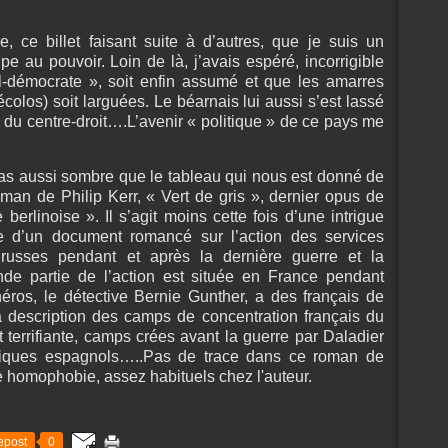
e, ce billet faisant suite à d’autres, que je suis un
pe au pouvoir. Loin de là, j’avais espéré, incorrigible
al-démocrate », soit enfin assumé et que les amarres
colos) soit larguées. Le béarnais lui aussi s’est lassé
is du centre-droit….L’avenir « politique » de ce pays me
pas aussi sombre que le tableau qui nous est donné de
man de Philip Kerr, « Vert de gris », dernier opus de
 berlinoise ». Il s’agit moins cette fois d’une intrigue
ue d’un document romancé sur l’action des services
t russes pendant et après la dernière guerre et la
de partie de l’action est située en France pendant
héros, le détective Bernie Gunther, a des français de
 description des camps de concentration français du
t terrifiante, camps crées avant la guerre par Daladier
litiques espagnols…..Pas de trace dans ce roman de
 homophobie, assez habituels chez l'auteur.
epost
0