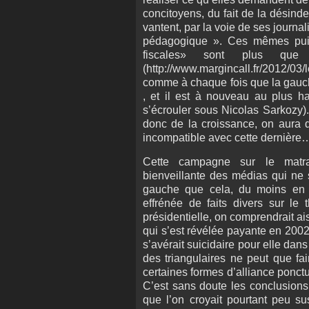
concitoyens, du fait de la désind
vantent, par la voie de ses journal
pédagogique ». Ces mêmes puiss
fiscales» sont plus qu
(http://www.margincall.fr/2012/03/
comme à chaque fois que la gauch
, et il est à nouveau au plus h
s’écrouler sous Nicolas Sarkozy).
donc de la croissance, on aura d
incompatible avec cette dernière
Cette campagne sur le matra
bienveillante des médias qui ne 
gauche que cela, du moins en ce
effrénée de faits divers sur le
présidentielle, on comprendrait ais
qui s’est révélée payante en 200
s’avérait suicidaire pour elle dans
des triangulaires ne peut que fa
certaines formes d’alliance ponc
C’est sans doute les conclusions
que l’on croyait pourtant peu s