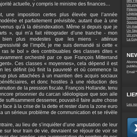
des Fi
orité actuelle, y compris le ministre des finances…
Un voy
Pèleri
Législa
t, une imposition certes plus élevée que l’année
homos
dérée et parfaitement prévisible, autant due à une
Souven
venus qu’à la désindexation. Même si depuis que je
Un mau
Un Sitg
ts », qui m’a fait rétrograder d’une tranche - mon
Un voy
s bien plus modestes que les miens - atténue
La Gay 
ogressivité de l’impôt, je me suis demandé si cette «
ras le bol » des contribuables des classes dites «
NE
savamment orchestré par ce que François Mitterrand
Abonne
rgent». Ces classes « moyennes», cela dépend il est
publiés
n les définit (où finit la pauvreté et où commence la
Email
up plus attachées à un maintien des acquis sociaux
bénéficiaires, et donc hostiles à une réduction des
nution de la pression fiscale. François Hollande, tenu
ncore prisonnier du carcan idéologique que son aile
LIE
e suffisamment desserrer, pouvait-il faire autre chose
Les no
 face à la crise de la dette et rester dans la zone euro
t a un sérieux problème de communication et se révèle
.
traire, au lieu de s’inquiéter d’une amputation de leur
ur leur train de vie, devraient se réjouir de voir se
epuis des années, une augmentation de nombre de nos