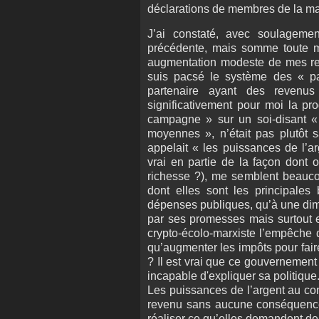
déclarations de membres de la maj
J’ai constaté, avec soulagemen
précédente, mais somme toute mo
augmentation modeste de mes re
suis pacsé le système des « par
partenaire ayant des revenu
significativement pour moi la pr
campagne » sur un soi-disant « 
moyennes », n’était pas plutôt 
appelait « les puissances de l’a
vrai en partie de la façon dont o
richesse ?), me semblent beauco
dont elles sont les principales 
dépenses publiques, qu’à une dimi
par ses promesses mais surtout e
crypto-écolo-marxiste l’empêche d
qu’augmenter les impôts pour faire
? Il est vrai que ce gouvernemen
incapable d'expliquer sa politique
Les puissances de l’argent au con
revenu sans aucune conséquence s
réaliser ce qu’elles demandent d