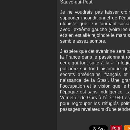
Sauve-qui-Peut.
Je ne voudrais pas laisser croir
supporter inconditionnel de l’équi
utopiste, que le « tournant soci
avec l’extrême gauche (voire les é
et s’en est allé rejoindre le mara
semble assez sombre.
J’espère que cet avenir ne sera 
la France dans le passionnant ro
ceux qui font suite à la « Trilogie
policière sur fond historique q
secrets américains, français e
naissance de la Stasi. Une gran
l’occupation et la vision que le 
l’époque est sans indulgence. La
Vernet et de Gurs à l'été 1940 es
pour regrouper les réfugiés po
passages révélateurs d'une tendre
R