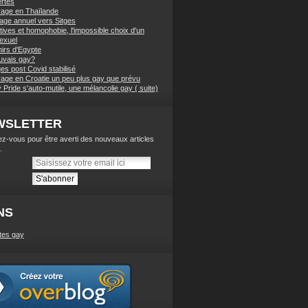
ertés
age en Thaïlande
nage annuel vers Sitges
tives et homophobie, l'impossible choix d'un
exuel
irs d'Egypte
vais gay?
es post Covid stabilisé
age en Croatie un peu plus gay que prévu
Pride s'auto-mutile, une mélancolie gay ( suite)
WSLETTER
z-vous pour être averti des nouveaux articles
.
NS
tes gay