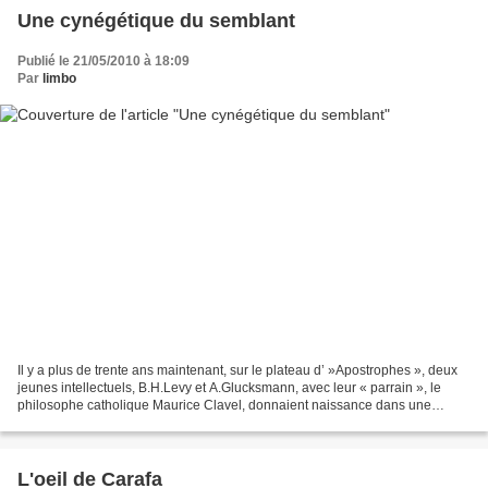
Une cynégétique du semblant
Publié le 21/05/2010 à 18:09
Par
limbo
Il y a plus de trente ans maintenant, sur le plateau d’ »Apostrophes », deux
jeunes intellectuels, B.H.Levy et A.Glucksmann, avec leur « parrain », le
philosophe catholique Maurice Clavel, donnaient naissance dans une
émission survoltée à ce qui allait...
L'oeil de Carafa