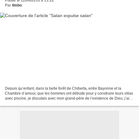
Publié le 12/04/2010 à 13:22
Par
limbo
Depuis qu’enfant, dans la belle forêt de Chiberta, entre Bayonne et la
Chambre d’amour, que les hommes ont détruite pour y construire leurs villas
avec piscine, je discutais avec mon grand-père de l’existence de Dieu, j’ai
toujours été fasciné par la...