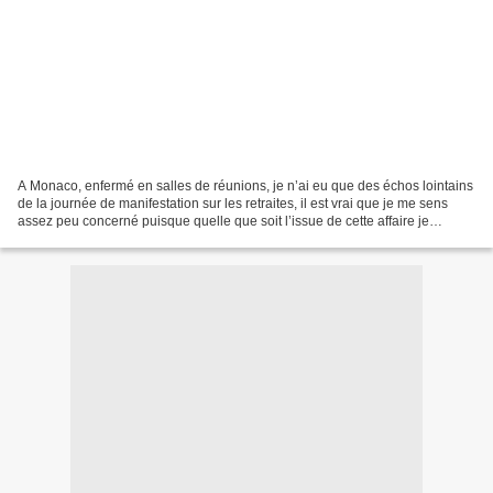
A Monaco, enfermé en salles de réunions, je n’ai eu que des échos lointains
de la journée de manifestation sur les retraites, il est vrai que je me sens
assez peu concerné puisque quelle que soit l’issue de cette affaire je
devrais (je ne m’en plains...