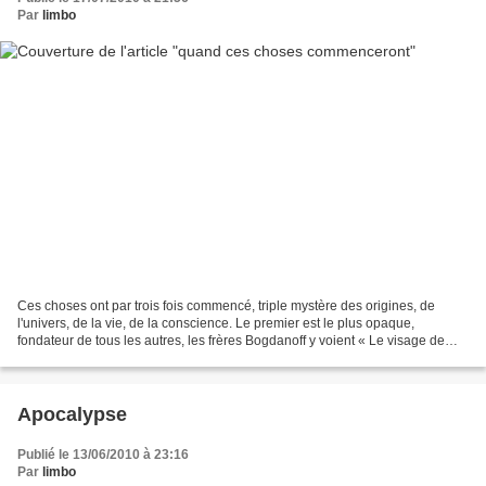
Par
limbo
Ces choses ont par trois fois commencé, triple mystère des origines, de
l'univers, de la vie, de la conscience. Le premier est le plus opaque,
fondateur de tous les autres, les frères Bogdanoff y voient « Le visage de
Dieu ». Dans les trois cas c'est...
Apocalypse
Publié le 13/06/2010 à 23:16
Par
limbo