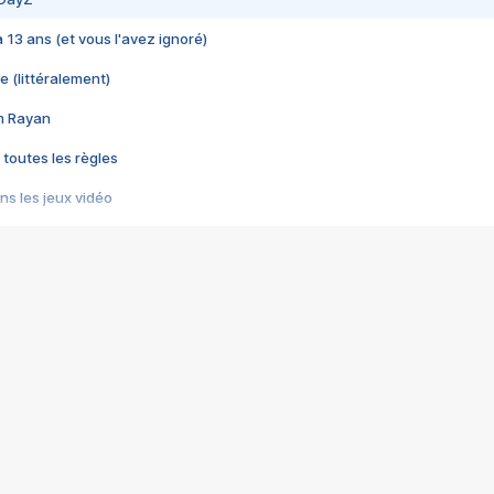
 a 13 ans (et vous l'avez ignoré)
e (littéralement)
im Rayan
 toutes les règles
s les jeux vidéo
us choquant de Rockstar ? - Le scandale BULLY
e plus moche de Steam
du RÊVE tourne au CAUCHEMAR
pendant 8 heures
it… à tort
umiliés par un jeu vidéo
ire - Final Fantasy 8