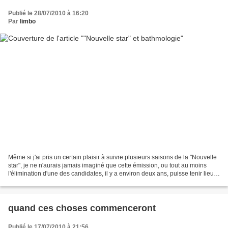
Publié le 28/07/2010 à 16:20
Par
limbo
Même si j'ai pris un certain plaisir à suivre plusieurs saisons de la "Nouvelle
star", je ne n'aurais jamais imaginé que cette émission, ou tout au moins
l'élimination d'une des candidates, il y a environ deux ans, puisse tenir lieu d'
exemple pédagogique...
quand ces choses commenceront
Publié le 17/07/2010 à 21:56