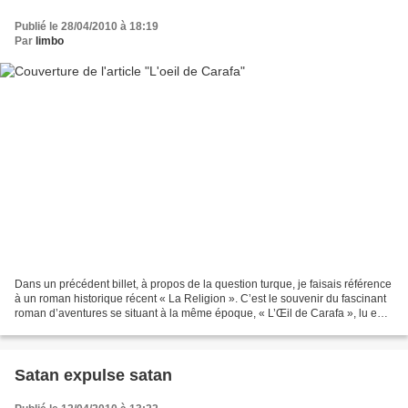
Publié le 28/04/2010 à 18:19
Par
limbo
Dans un précédent billet, à propos de la question turque, je faisais référence
à un roman historique récent « La Religion ». C’est le souvenir du fascinant
roman d’aventures se situant à la même époque, « L’Œil de Carafa », lu en
2001, mais toujours très...
Satan expulse satan