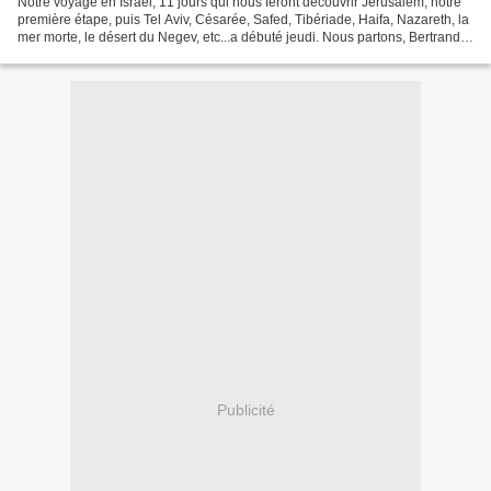
Notre voyage en Israël, 11 jours qui nous feront découvrir Jerusalem, notre
première étape, puis Tel Aviv, Césarée, Safed, Tibériade, Haifa, Nazareth, la
mer morte, le désert du Negev, etc...a débuté jeudi. Nous partons, Bertrand
et moi, avec un autre...
Publicité