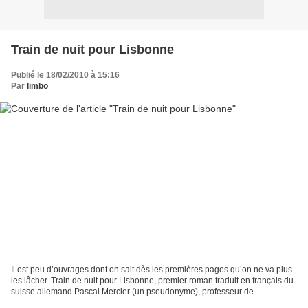
Train de nuit pour Lisbonne
Publié le 18/02/2010 à 15:16
Par
limbo
Il est peu d’ouvrages dont on sait dès les premières pages qu’on ne va plus
les lâcher. Train de nuit pour Lisbonne, premier roman traduit en français du
suisse allemand Pascal Mercier (un pseudonyme), professeur de
philosophie à Berlin, est de ceux là....