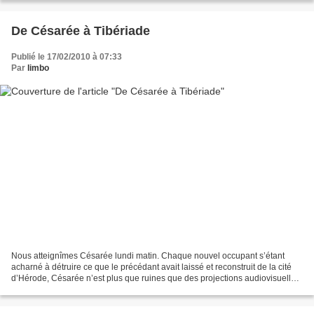
De Césarée à Tibériade
Publié le 17/02/2010 à 07:33
Par
limbo
Nous atteignîmes Césarée lundi matin. Chaque nouvel occupant s’étant
acharné à détruire ce que le précédant avait laissé et reconstruit de la cité
d’Hérode, Césarée n’est plus que ruines que des projections audiovisuelles
essaient de faire revivre. Quelques...