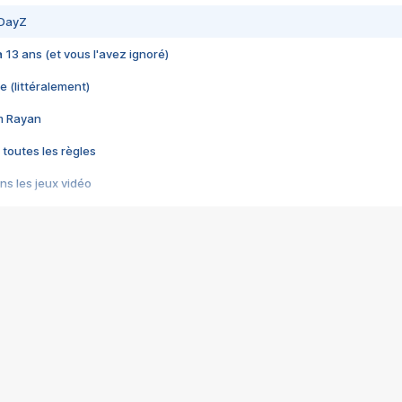
 DayZ
 a 13 ans (et vous l'avez ignoré)
e (littéralement)
im Rayan
 toutes les règles
s les jeux vidéo
us choquant de Rockstar ? - Le scandale BULLY
e plus moche de Steam
du RÊVE tourne au CAUCHEMAR
pendant 8 heures
it… à tort
umiliés par un jeu vidéo