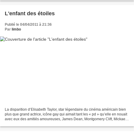
L'enfant des étoiles
Publié le 04/04/2011 à 21:36
Par
limbo
La disparition d’Elisabeth Taylor, star légendaire du cinéma américain bien
plus que grand actrice, icône gay qui aimait tant les « pd » qu’elle en nouait
avec eux des amitiés amoureuses, James Dean, Montgomery Clift, Mickael
Jakson, Rock Hudson dont...