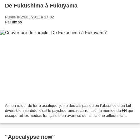
De Fukushima à Fukuyama
Publié le 29/03/2011 à 17:02
Par
limbo
A mon retour de terre asiatique, je ne doutais pas qu’en l’absence d’un fait
divers bien sordide, c’est le psychodrame récurrent sur la montée du FN qui
occuperait les médias français, bien avant ce qui fait la une ailleurs, la
catastrophe japonaise et...
"Apocalypse now"