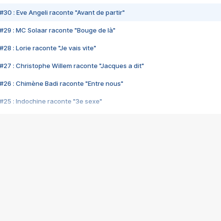
#30 : Eve Angeli raconte "Avant de partir"
#29 : MC Solaar raconte "Bouge de là"
28 : Lorie raconte "Je vais vite"
#27 : Christophe Willem raconte "Jacques a dit"
#26 : Chimène Badi raconte "Entre nous"
#25 : Indochine raconte "3e sexe"
#24 : Zaho raconte "C'est chelou"
#23 : Patrick Bruel raconte "Au café des délices"
#22 : Kyo raconte "Le chemin"
#21 : Nolwenn Leroy raconte "Cassé"
#20 : Patrick Hernandez raconte "Born to be alive"
#19 : Lorie raconte "Près de moi"