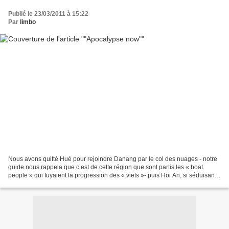
Publié le 23/03/2011 à 15:22
Par
limbo
Nous avons quitté Hué pour rejoindre Danang par le col des nuages - notre
guide nous rappela que c’est de cette région que sont partis les « boat
people » qui fuyaient la progression des « viets »- puis Hoi An, si séduisante
que nous avons regretté de...