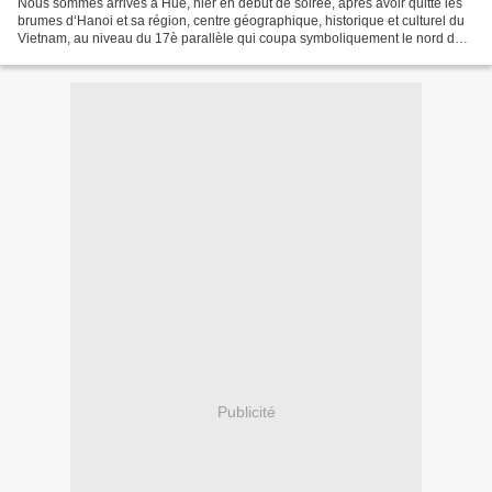
Nous sommes arrivés à Hué, hier en début de soirée, après avoir quitté les
brumes d‘Hanoi et sa région, centre géographique, historique et culturel du
Vietnam, au niveau du 17è parallèle qui coupa symboliquement le nord du
sud à la suite de la chute Dien...
Publicité